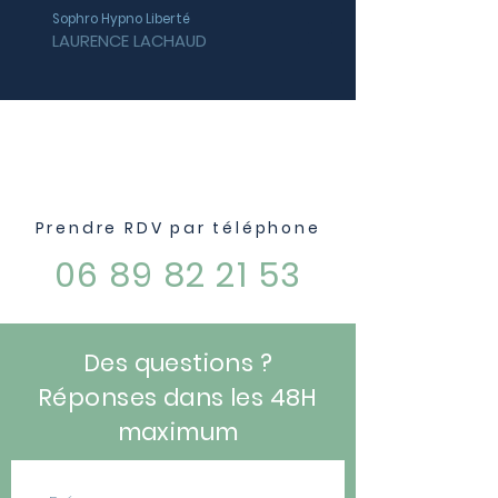
Sophro Hypno Liberté
LAURENCE LACHAUD
Me contacter
Prendre RDV par téléphone
06 89 82 21 53
Des questions ?
Réponses dans les 48H
maximum