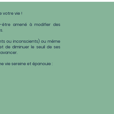
de
votre vie !
eut-être amené à
modifier des
s.
ents ou
inconscients) ou même
t de diminuer le seuil de ses
’avancer.
e vie sereine et
épanouie :