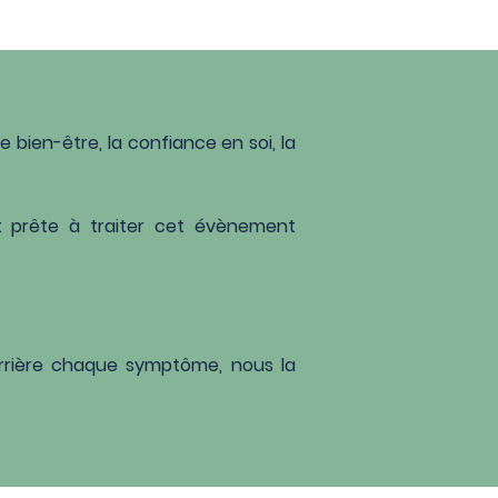
e bien-être, la confiance en soi, la
t prête à traiter cet évènement
rrière chaque symptôme, nous la