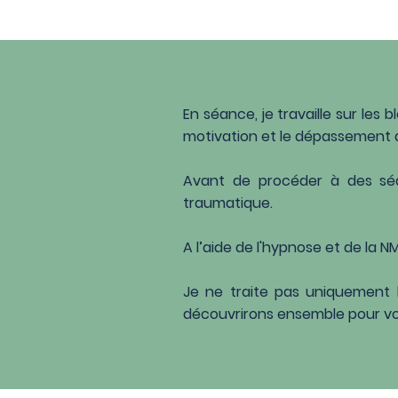
En séance, je travaille sur les 
motivation et le dépassement d
Avant de procéder à des séa
traumatique.
A l’aide de l'hypnose et de la 
Je ne traite pas uniquement
découvrirons ensemble pour v