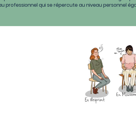
au professionnel qui se répercute au niveau personnel ég
s
e