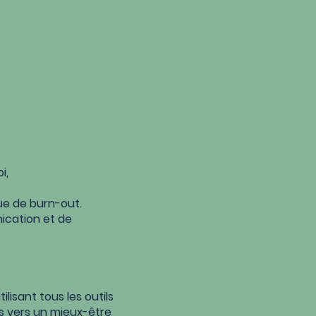
i,
ue de burn-
out.
ication et de
lisant tous les outils
es vers un mieux-être