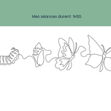
Mes séances durent 1H30.
ements oculaires
 l’EMDR)