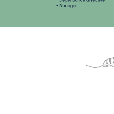
- Dépendance affective
- Blocages
LA N M O
Neurothérapie par les mouv
(pratique inspirée de