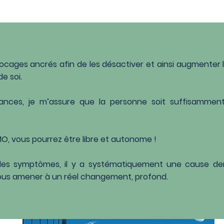
blocages ancrés afin de les désactiver et ainsi augmenter l
e soi.
nces, je m’assure que la personne soit suffisammen
NMO, vous pourrez être libre et autonome !
 les symptômes, il y a systématiquement une cause de
ous amener à un réel changement, profond.